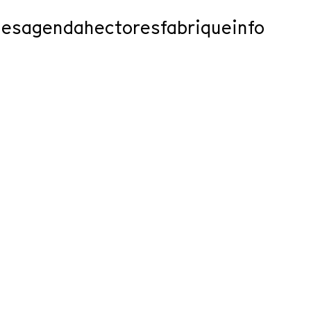
ies
agenda
hectores
fabrique
info